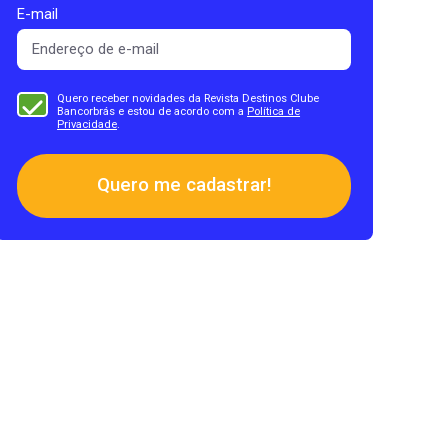
E-mail
Quero receber novidades da Revista Destinos Clube
Bancorbrás e estou de acordo com a
Política de
Privacidade
.
Quero me cadastrar!