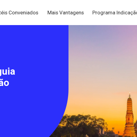
téis Conveniados
Mais Vantagens
Programa Indicaç
guia
ão