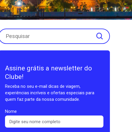
Assine grátis a newsletter do
Clube!
Receba no seu e-mail dicas de viagem,
experiências incríveis e ofertas especiais para
quem faz parte da nossa comunidade.
Nome