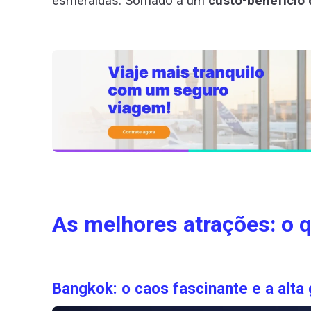
esmeraldas. Somado a um
custo-benefício 
As melhores atrações: o qu
Bangkok: o caos fascinante e a alta