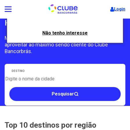
Login
Hotéis Conveniados
Não tenho interesse
Milhares de opções de hospedagem para você
aproveitar ao máximo sendo cliente do Clube
Bancorbrás.
DESTINO
Pesquisar
Top 10 destinos por região