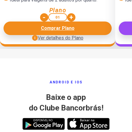
cartão de crédito
Conversão das diárias em produtos de turismo, seguros e
Co
Plano
consórcio
-
+
12 meses para utilização das diárias, com possibilidade de
12 
prorrogação
Comprar Plano
Suporte ao cliente hospedado
i
Ver detalhes do Plano
Voltar
i
ANDROID E IOS
Baixe o app
do Clube Bancorbrás!