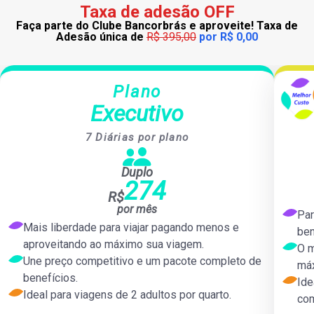
Taxa de adesão OFF
Faça parte do Clube Bancorbrás e aproveite! Taxa de
Adesão única de
R$ 395,00
por R$ 0,00
Plano
Plano
Executivo
Executivo
7 Diárias por plano
Duplo
Mais de 80.000 hotéis conveniados no Brasil e no exterior
Ma
Duplo
Café da manhã incluso em hotéis nacionais
274
Desconto em passagens aéreas e locação de carros
R$
Quartos de categoria Superior exclusivos
por mês
Atendimento prioritário especializado para clientes do Plano
Aten
Par
Superior
Mais liberdade para viajar pagando menos e
ben
Descontos ampliados na compra de pacotes de passagens
Des
aproveitando ao máximo sua viagem.
O m
aéreas + hospedagem
Une preço competitivo e um pacote completo de
Possibilidade de adquirir mais 5 diárias adicionais
máx
Pagamento recorrente facilitado, sem comprometer o limite do
Pagame
benefícios.
Ide
cartão de crédito
Ideal para viagens de 2 adultos por quarto.
co
Conversão das diárias em produtos de turismo, seguros e
Co
consórcio