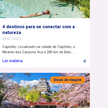
4 destinos para se conectar com a
natureza
29/01/2025
Capitólio Localizado na cidade de Capitólio, o
Mirante dos Canyons fica a 280 km de Belo
Horizonte. O acesso se dá de carro pela MG-050 e
Ler matéria
mais uma caminhada de fácil acesso. Todo o trajeto
vale o esforço porque a vista é indescritível. Dos
paredões, é possível ver um imenso lago com tom
de verde-esmeralda, […]
Dicas de viagem