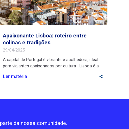
Apaixonante Lisboa: roteiro entre
colinas e tradições
29/04/2025
A capital de Portugal é vibrante e acolhedora, ideal
para viajantes apaixonados por cultura Lisboa é a
junção perfeita entre cor, história e beleza! Suas
Ler matéria
ruas extensas, repletas de prédios históricos,
conectam residências, restaurantes, lojas e pontos
turísticos em um só destino. Para os brasileiros, a
capital de Portugal é convidativa devido à facilidade
[…]
z parte da nossa comunidade.