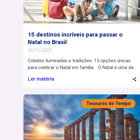
15 destinos incríveis para passar o
Natal no Brasil
03/12/2025
Cidades iluminadas e tradições: 15 opções únicas
para celebrar o Natal em família. O Natal é uma das
épocas mais especiais para viajar pelo Brasil. As
Ler matéria
cidades ganham luzes, eventos culturais e uma
atmosfera acolhedora que combina férias escolares
com momentos em família. É também o momento
ideal para descobrir tradições regionais e criar […]
Tesouros do Tempo