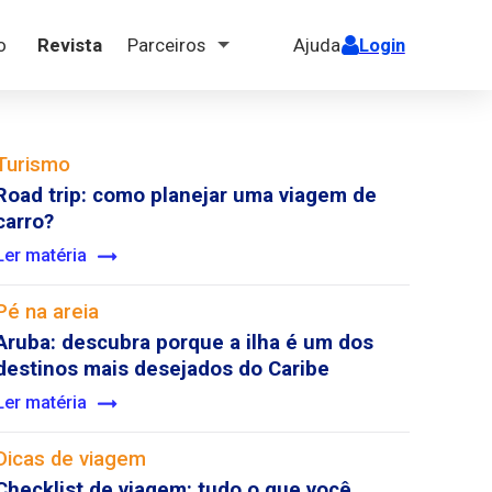
ão
Revista
Parceiros
Ajuda
Login
Turismo
Road trip: como planejar uma viagem de
carro?
Ler matéria
Pé na areia
Aruba: descubra porque a ilha é um dos
destinos mais desejados do Caribe
Ler matéria
Dicas de viagem
Checklist de viagem: tudo o que você