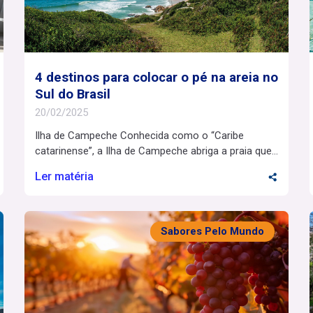
4 destinos para colocar o pé na areia no
Sul do Brasil
20/02/2025
Ilha de Campeche Conhecida como o “Caribe
catarinense”, a Ilha de Campeche abriga a praia que
foi considerada uma das sete mais bonitas do Brasil
Ler matéria
pelo Guia Quatro Rodas. Com águas cristalinas e
tranquilas, o destino é perfeito para relaxar e
apreciar a vista. É de tirar o fôlego! Além da beleza,
Campeche possui importância […]
Sabores Pelo Mundo