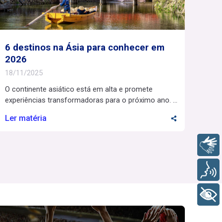
6 destinos na Ásia para conhecer em
2026
18/11/2025
O continente asiático está em alta e promete
experiências transformadoras para o próximo ano.
Se você acha que viajar para Ásia é sinônimo de
Ler matéria
conhecer apenas a culinária oriental ou visitar
grandes metrópoles tecnológicas, acertou
parcialmente. É claro que não para por aí. Assim
Libras
como o Brasil não é só samba e futebol, o […]
Voz
+ Acessibilidade