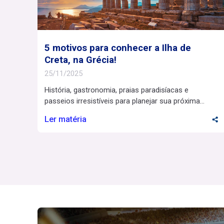
5 motivos para conhecer a Ilha de
Creta, na Grécia!
25/11/2025
História, gastronomia, praias paradisíacas e
passeios irresistíveis para planejar sua próxima
viagem. A Grécia é um destino clássico que nunca
Ler matéria
sai de moda, né? Com todo seu charme histórico,
arquitetônico e cultural, abriga mais de 800 ilhas e
muitas possibilidades de exploração. Entre elas,
Creta se destaca como a maior e mais populosa,
convidando […]