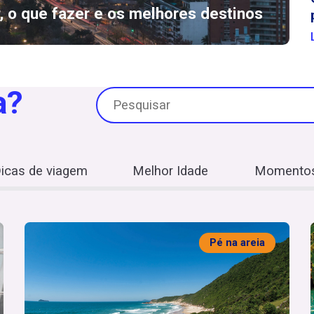
r, o que fazer e os melhores destinos
a?
icas de viagem
Melhor Idade
Momentos
Pé na areia