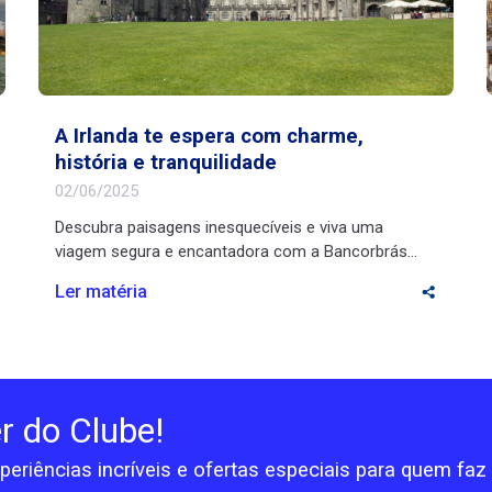
A Irlanda te espera com charme,
história e tranquilidade
02/06/2025
Descubra paisagens inesquecíveis e viva uma
viagem segura e encantadora com a Bancorbrás
Que tal fazer uma pausa merecida e descobrir os
Ler matéria
encantos da Irlanda com tranquilidade e inspiração?
Se você está na melhor idade, esse destino
histórico vai te encantar com seu riquíssimo turismo
cultural e suas paisagens deslumbrantes. Fonte de
inspiração para artistas, […]
r do Clube!
periências incríveis e ofertas especiais para quem fa