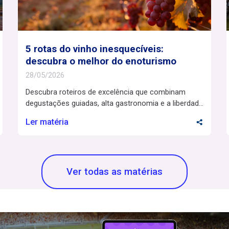
5 rotas do vinho inesquecíveis:
descubra o melhor do enoturismo
28/05/2026
Descubra roteiros de excelência que combinam
degustações guiadas, alta gastronomia e a liberdade
de explorar os melhores terroirs no seu ritmo. Uma
Ler matéria
viagem inesquecível envolve a liberdade de explorar
novos sabores e vivenciar prazeres refinados no
seu próprio ritmo. O enoturismo é a materialização
perfeita desse desejo, oferecendo vivências
Ver todas as matérias
sensoriais que vão muito além […]