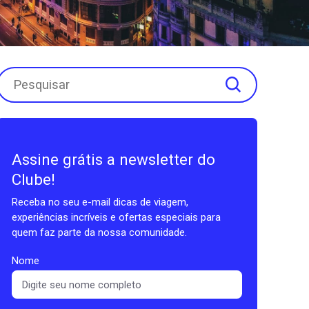
Assine grátis a newsletter do
Clube!
Receba no seu e-mail dicas de viagem,
experiências incríveis e ofertas especiais para
quem faz parte da nossa comunidade.
Nome