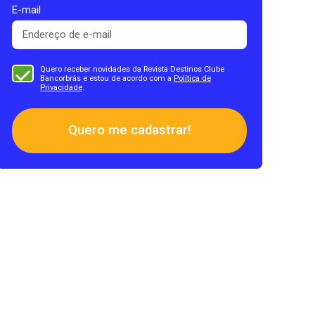
E-mail
Quero receber novidades da Revista Destinos Clube
Bancorbrás e estou de acordo com a
Política de
Privacidade
.
Quero me cadastrar!