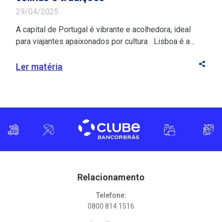
29/04/2025
A capital de Portugal é vibrante e acolhedora, ideal
para viajantes apaixonados por cultura Lisboa é a
junção perfeita entre cor, história e beleza! Suas ruas
extensas, repletas de prédios históricos, conectam
Ler matéria
residências, restaurantes, lojas e pontos turísticos em
um só destino. Para os brasileiros, a capital de
Portugal é convidativa devido à facilidade […]
Relacionamento
Telefone:
0800 814 1516