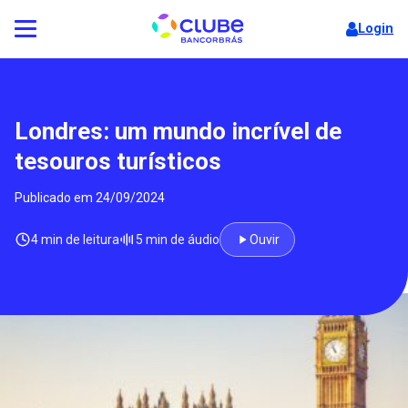
Login
Londres: um mundo incrível de
tesouros turísticos
Publicado em 24/09/2024
4 min de leitura
5 min de áudio
Ouvir