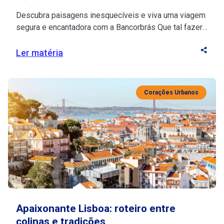
Descubra paisagens inesquecíveis e viva uma viagem
segura e encantadora com a Bancorbrás Que tal fazer
uma pausa merecida e descobrir os encantos da
Irlanda com tranquilidade e inspiração? Se você está
Ler matéria
na melhor idade, esse destino histórico vai te encantar
com seu riquíssimo turismo cultural e suas paisagens
deslumbrantes. Fonte de inspiração para artistas, […]
Corações Urbanos
Apaixonante Lisboa: roteiro entre
colinas e tradições