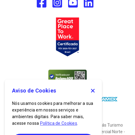
Aviso de Cookies
Nós usamos cookies para melhorar a sua
experiência em nossos serviços e
ambientes digitais. Para saber mais,
acesse nossa
Política de Cookies
.
© 2026. Todos os direitos reservados. Bancorbrás Turismo
S.A. CNPJ: 03.635.174/0001-19. End: Setor Comercial Norte -