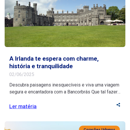
A Irlanda te espera com charme,
história e tranquilidade
02/06/2025
Descubra paisagens inesquecíveis e viva uma viagem
segura e encantadora com a Bancorbrás Que tal fazer
uma pausa merecida e descobrir os encantos da
Irlanda com tranquilidade e inspiração? Se você está
Ler matéria
na melhor idade, esse destino histórico vai te encantar
com seu riquíssimo turismo cultural e suas paisagens
deslumbrantes. Fonte de inspiração para artistas, […]
Corações Urbanos