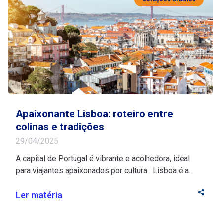
Apaixonante Lisboa: roteiro entre
colinas e tradições
29/04/2025
A capital de Portugal é vibrante e acolhedora, ideal
para viajantes apaixonados por cultura Lisboa é a
junção perfeita entre cor, história e beleza! Suas ruas
extensas, repletas de prédios históricos, conectam
Ler matéria
residências, restaurantes, lojas e pontos turísticos em
um só destino. Para os brasileiros, a capital de