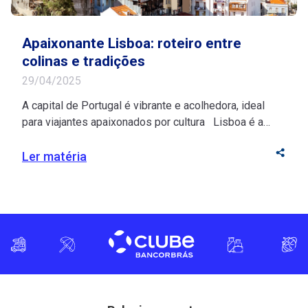
Apaixonante Lisboa: roteiro entre
colinas e tradições
29/04/2025
A capital de Portugal é vibrante e acolhedora, ideal
para viajantes apaixonados por cultura Lisboa é a
junção perfeita entre cor, história e beleza! Suas ruas
extensas, repletas de prédios históricos, conectam
Ler matéria
residências, restaurantes, lojas e pontos turísticos em
um só destino. Para os brasileiros, a capital de
Portugal é convidativa devido à facilidade […]