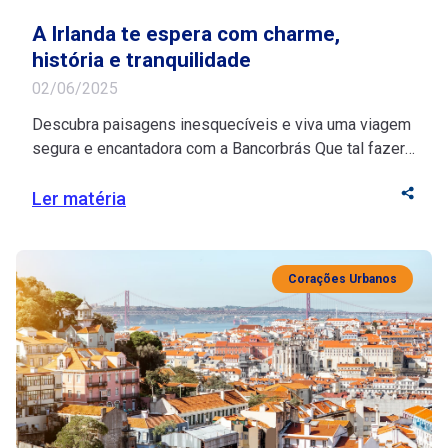
A Irlanda te espera com charme,
história e tranquilidade
02/06/2025
Descubra paisagens inesquecíveis e viva uma viagem
segura e encantadora com a Bancorbrás Que tal fazer
uma pausa merecida e descobrir os encantos da
Irlanda com tranquilidade e inspiração? Se você está
Ler matéria
na melhor idade, esse destino histórico vai te encantar
com seu riquíssimo turismo cultural e suas paisagens
deslumbrantes. Fonte de inspiração para artistas, […]
Corações Urbanos