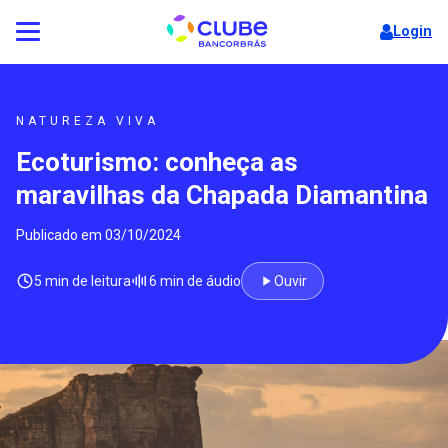
Login
NATUREZA VIVA
Ecoturismo: conheça as
maravilhas da Chapada Diamantina
Publicado em 03/10/2024
5 min de leitura
6 min de áudio
Ouvir