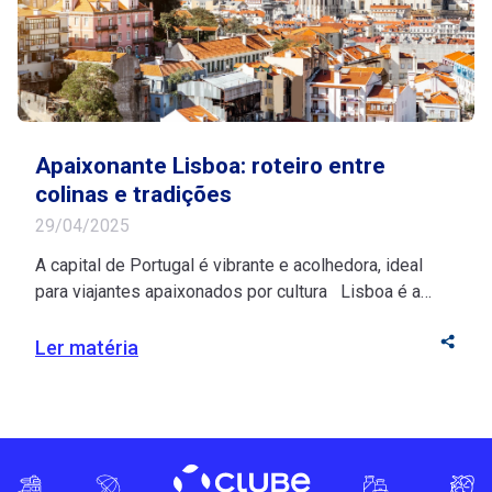
Apaixonante Lisboa: roteiro entre
colinas e tradições
29/04/2025
A capital de Portugal é vibrante e acolhedora, ideal
para viajantes apaixonados por cultura Lisboa é a
junção perfeita entre cor, história e beleza! Suas ruas
extensas, repletas de prédios históricos, conectam
Ler matéria
residências, restaurantes, lojas e pontos turísticos em
um só destino. Para os brasileiros, a capital de
Portugal é convidativa devido à facilidade […]