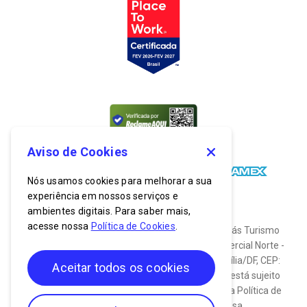
Aviso de Cookies
Nós usamos cookies para melhorar a sua
experiência em nossos serviços e
ambientes digitais. Para saber mais,
acesse nossa
Política de Cookies
.
© 2026. Todos os direitos reservados. Bancorbrás Turismo
S.A. CNPJ: 03.635.174/0001-19. End: Setor Comercial Norte -
SCN, Quadra 2, Bloco C, Nº 900, Asa Norte, Brasília/DF, CEP:
Aceitar todos os cookies
70.712-030. O uso do site do Clube Bancorbrás está sujeito
às regras descritas na Política de Privacidade, na Política de
Cookies e nos Termos de uso da empresa.