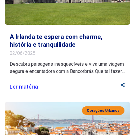
A Irlanda te espera com charme,
história e tranquilidade
02/06/2025
Descubra paisagens inesquecíveis e viva uma viagem
segura e encantadora com a Bancorbrás Que tal fazer
uma pausa merecida e descobrir os encantos da
Irlanda com tranquilidade e inspiração? Se você está
Ler matéria
na melhor idade, esse destino histórico vai te encantar
com seu riquíssimo turismo cultural e suas paisagens
deslumbrantes. Fonte de inspiração para artistas, […]
Corações Urbanos