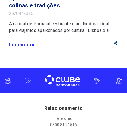
colinas e tradições
29/04/2025
A capital de Portugal é vibrante e acolhedora, ideal
para viajantes apaixonados por cultura Lisboa é a
junção perfeita entre cor, história e beleza! Suas ruas
extensas, repletas de prédios históricos, conectam
Ler matéria
residências, restaurantes, lojas e pontos turísticos em
um só destino. Para os brasileiros, a capital de
Portugal é convidativa devido à facilidade […]
Relacionamento
Telefone:
0800 814 1516