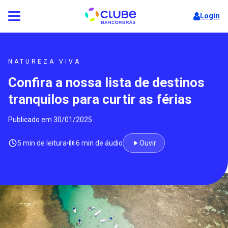
Login
NATUREZA VIVA
Confira a nossa lista de destinos
tranquilos para curtir as férias
Publicado em 30/01/2025
5 min de leitura
6 min de áudio
Ouvir