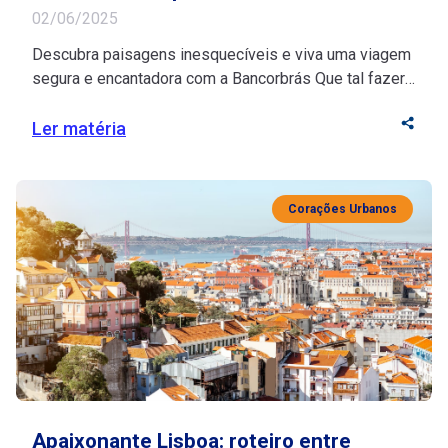
02/06/2025
Descubra paisagens inesquecíveis e viva uma viagem
segura e encantadora com a Bancorbrás Que tal fazer
uma pausa merecida e descobrir os encantos da
Irlanda com tranquilidade e inspiração? Se você está
Ler matéria
na melhor idade, esse destino histórico vai te encantar
com seu riquíssimo turismo cultural e suas paisagens
deslumbrantes. Fonte de inspiração para artistas, […]
Corações Urbanos
Apaixonante Lisboa: roteiro entre