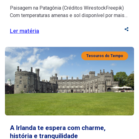
Paisagem na Patagônia (Créditos WirestockFreepik)
Com temperaturas amenas e sol disponível por mais
horas, a região é riquíssima em atividades ao ar livre e
lagoas cristalinas A Patagônia fica na região
Ler matéria
localizada entre a Argentina e o Chile, sendo conhecida
por ser predominantemente fria e com bastante
umidade. Porém, muitas pessoas ainda não conhecem
Tesouros do Tempo
[…]
A Irlanda te espera com charme,
história e tranquilidade