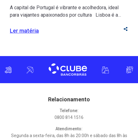
A capital de Portugal é vibrante e acolhedora, ideal
para viajantes apaixonados por cultura Lisboa é a
junção perfeita entre cor, história e beleza! Suas ruas
extensas, repletas de prédios históricos, conectam
Ler matéria
residências, restaurantes, lojas e pontos turísticos em
um só destino. Para os brasileiros, a capital de
Portugal é convidativa devido à facilidade […]
Relacionamento
Telefone:
0800 814 1516
Atendimento:
Segunda a sexta-feira, das 8h às 20:00h e sábado das 8h às