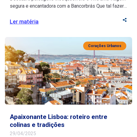
segura e encantadora com a Bancorbrás Que tal fazer
uma pausa merecida e descobrir os encantos da
Irlanda com tranquilidade e inspiração? Se você está
Ler matéria
na melhor idade, esse destino histórico vai te encantar
com seu riquíssimo turismo cultural e suas paisagens
deslumbrantes. Fonte de inspiração para artistas, […]
Corações Urbanos
Apaixonante Lisboa: roteiro entre
colinas e tradições
29/04/2025