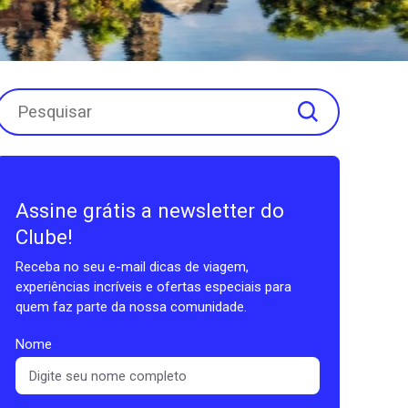
Assine grátis a newsletter do
Clube!
Receba no seu e-mail dicas de viagem,
experiências incríveis e ofertas especiais para
quem faz parte da nossa comunidade.
Nome