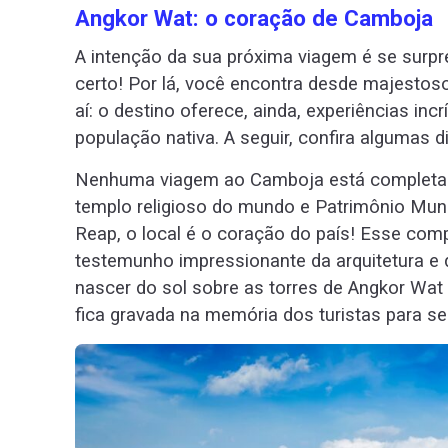
Angkor Wat: o coração de Camboja
A intenção da sua próxima viagem é se surp
certo! Por lá, você encontra desde majestoso
aí: o destino oferece, ainda, experiências in
população nativa. A seguir, confira algumas d
Nenhuma viagem ao Camboja está completa s
templo religioso do mundo e Patrimônio Mun
Reap, o local é o coração do país! Esse com
testemunho impressionante da arquitetura e d
nascer do sol sobre as torres de Angkor Wat
fica gravada na memória dos turistas para s