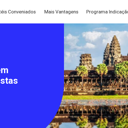
téis Conveniados
Mais Vantagens
Programa Indicaç
em
istas