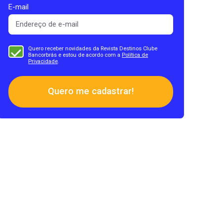
E-mail
Quero receber novidades da Revista Destinos Clube
Bancorbrás e estou de acordo com a
Política de
Privacidade
.
Quero me cadastrar!