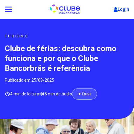
Login
TURISMO
Clube de férias: descubra como
funciona e por que o Clube
Bancorbrás é referência
Publicado em 25/09/2025
4 min de leitura
5 min de áudio
Ouvir