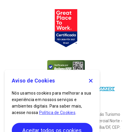
Aviso de Cookies
Nós usamos cookies para melhorar a sua
experiência em nossos serviços e
ambientes digitais. Para saber mais,
acesse nossa
Política de Cookies
.
© 2026. Todos os direitos reservados. Bancorbrás Turismo
S.A. CNPJ: 03.635.174/0001-19. End: Setor Comercial Norte -
SCN, Quadra 2, Bloco C, Nº 900, Asa Norte, Brasília/DF, CEP:
Aceitar todos os cookies