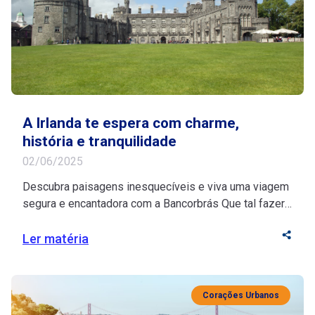
A Irlanda te espera com charme,
história e tranquilidade
02/06/2025
Descubra paisagens inesquecíveis e viva uma viagem
segura e encantadora com a Bancorbrás Que tal fazer
uma pausa merecida e descobrir os encantos da
Irlanda com tranquilidade e inspiração? Se você está
Ler matéria
na melhor idade, esse destino histórico vai te encantar
com seu riquíssimo turismo cultural e suas paisagens
deslumbrantes. Fonte de inspiração para artistas, […]
Corações Urbanos