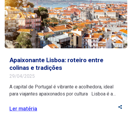
Apaixonante Lisboa: roteiro entre
colinas e tradições
29/04/2025
A capital de Portugal é vibrante e acolhedora, ideal
para viajantes apaixonados por cultura Lisboa é a
junção perfeita entre cor, história e beleza! Suas ruas
extensas, repletas de prédios históricos, conectam
Ler matéria
residências, restaurantes, lojas e pontos turísticos em
um só destino. Para os brasileiros, a capital de
Portugal é convidativa devido à facilidade […]