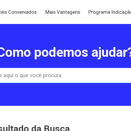
téis Conveniados
Mais Vantagens
Programa Indicaç
Como podemos ajudar
sultado da Busca