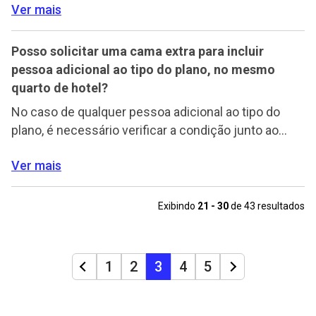
Ver mais
necessidade previamente. O serviço de cama extra,
havendo ou não a gratuidade para crianças, pode
variar conforme a política de cada estabelecimento
Posso solicitar uma cama extra para incluir
ou conforme disponibilidade de quartos para a
pessoa adicional ao tipo do plano, no mesmo
família e […]
quarto de hotel?
No caso de qualquer pessoa adicional ao tipo do
plano, é necessário verificar a condição junto ao
hotel e deixar registrada e negociada essa
Ver mais
necessidade previamente, até mesmo antes de
realizar a reserva do quarto. O serviço de cama extra
varia conforme a política de cada estabelecimento,
Exibindo
21 - 30
de 43 resultados
de acordo com disponibilidade de quartos mais
amplos […]
1
2
3
4
5