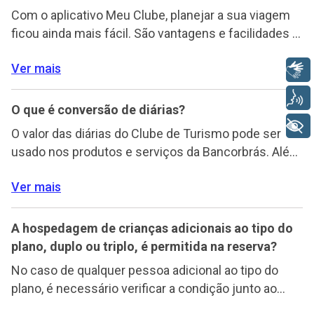
Com o aplicativo Meu Clube, planejar a sua viagem
ficou ainda mais fácil. São vantagens e facilidades a
um toque de distância. Lá você pode conferir a
Ver mais
ampla rede de hotéis conveniados, fazer
Libras
pagamentos on-line de despesas adicionais e
Voz
realizar reservas de serviços turísticos
O que é conversão de diárias?
complementares. Para marcar a reserva online
+ Acessibilidade
O valor das diárias do Clube de Turismo pode ser
basta acessar o aplicativo ou […]
usado nos produtos e serviços da Bancorbrás. Além
de poder utilizar diárias para a aquisição de produtos
Ver mais
e serviços turísticos diversos, é possível aproveitar
também para adquirir cotas de Consórcio e
contratar Seguros. E caso o cliente queira apoiar
A hospedagem de crianças adicionais ao tipo do
projetos sociais junto ao Instituto Social […]
plano, duplo ou triplo, é permitida na reserva?
No caso de qualquer pessoa adicional ao tipo do
plano, é necessário verificar a condição junto ao
hotel e deixar registrada e negociada essa