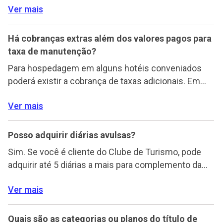
Ver mais
Há cobranças extras além dos valores pagos para
taxa de manutenção?
Para hospedagem em alguns hotéis conveniados
poderá existir a cobrança de taxas adicionais. Em
períodos festivos é comum que os hotéis definam
Ver mais
pacotes especiais e promovam eventos exclusivos
para a ocasião, alguns incluindo ceia ou pensão
obrigatória. Quando isso ocorre pode haver a
Posso adquirir diárias avulsas?
cobrança de uma taxa suplementar. Nesses casos,
Sim. Se você é cliente do Clube de Turismo, pode
o hóspede deverá arcar com […]
adquirir até 5 diárias a mais para complemento da
sua viagem. Basta acessar o app Meu Clube e iniciar
Ver mais
o procedimento da reserva de hotel desejada. Caso
não tenha saldo suficiente para realizar a reserva, o
sistema disponibilizará a opção de compra de
Quais são as categorias ou planos do título de