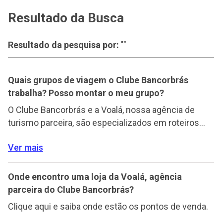
Resultado da Busca
Resultado da pesquisa por:
""
Quais grupos de viagem o Clube Bancorbrás
trabalha? Posso montar o meu grupo?
O Clube Bancorbrás e a Voalá, nossa agência de
turismo parceira, são especializados em roteiros
temáticos para grupos, como: maior idade, cultural,
Ver mais
escolares, esportivos, apreciadores de vinho,
empresariais, viagens de incentivo, entre outros.
Monte o seu grupo e tenha a viagem dos sonhos.
Onde encontro uma loja da Voalá, agência
parceira do Clube Bancorbrás?
Clique aqui e saiba onde estão os pontos de venda.