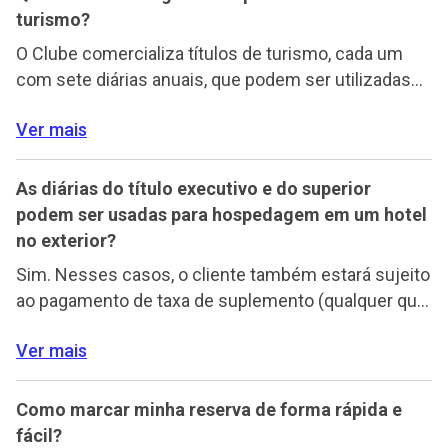
diárias avulsas. […]
turismo?
O Clube comercializa títulos de turismo, cada um
com sete diárias anuais, que podem ser utilizadas
no período de um ano, em apartamentos duplos ou
Ver mais
triplos, dependendo da modalidade de título
escolhida: EXECUTIVO: oferece hotéis de categoria
média para duas ou três pessoas, em quartos
As diárias do título executivo e do superior
standard, com toda comodidade e conforto
podem ser usadas para hospedagem em um hotel
necessários. SUPERIOR: oferece hotéis […]
no exterior?
Sim. Nesses casos, o cliente também estará sujeito
ao pagamento de taxa de suplemento (qualquer que
seja a categoria do título), variável de acordo com o
Ver mais
tipo de título, hotel escolhido e o período de
utilização. Para sua comodidade, as reservas
internacionais poderão ser efetuadas em nosso site
Como marcar minha reserva de forma rápida e
ou aplicativo, na área restrita do cliente, […]
fácil?